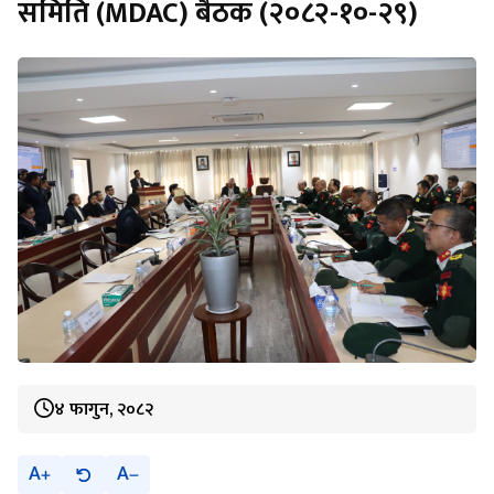
समिति (MDAC) बैठक (२०८२-१०-२९)
४ फागुन, २०८२
A
A