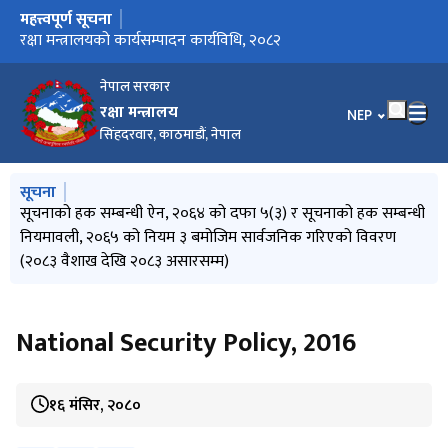
महत्त्वपूर्ण सूचना
मुख्य नेभिगेसनमा जानुहोस्
Invitation for Electronic Bids (MoD/2083-084-Bid-01)
रक्षा मन्त्रालयको आन्तरिक नियन्त्रण प्रणाली, २०८३
रक्षा मन्त्रालयको कार्यसम्पादन कार्यविधि, २०८२
नेपाल सरकार
रक्षा मन्त्रालय
भाषा चयन गर्नुहोस
NEP
सिंहदरवार, काठमाडौं, नेपाल
मुख्य नेभिगेसनमा जानुहोस्
सूचना
Invitation for Electronic Bids (MoD/2083-084-Bid-01)
आ.व. २०८२/०८३ को चौथो त्रैमासिक तथा वार्षिक प्रगति समीक्षा एवम्
सूचनाको हक सम्बन्धी ऐन, २०६४ को दफा ५(३) र सूचनाको हक सम्बन्धी
मन्त्रालयबाट सम्पादित कार्यहरुको मासिक प्रगति विवरण (२०८३ असार)
मन्त्रालयबाट सम्पादित कार्यहरुको मासिक प्रगति विवरण (२०८३ जेठ)
मन्त्रालयस्तरीय विकास समस्या समाधान समिति (MDAC) को बैठक
नियमावली, २०६५ को नियम ३ बमोजिम सार्वजनिक गरिएको विवरण
(२०८३-०४-१४)
(२०८३ वैशाख देखि २०८३ असारसम्म)
National Security Policy, 2016
१६ मंसिर, २०८०