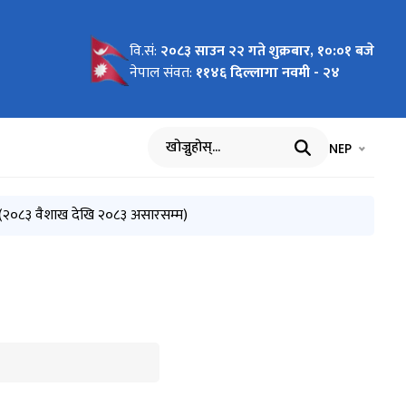
वि.सं:
२०८३ साउन २२ गते शुक्रबार, १०:०१ बजे
01)
नेपाल संवत:
११४६ दिल्लागा नवमी - २४
भाषा चयन गर्नुह
भाषा प
NEP
खोज्नुहोस्
०८३-०४-१४)
(२०८३ वैशाख देखि २०८३ असारसम्म)