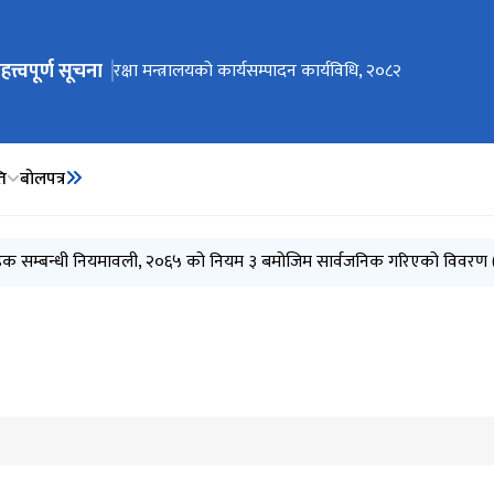
हत्त्वपूर्ण सूचना
ेभिगेसनमा जानुहोस्
Invitation for Electronic Bids (MoD/2083-084-Bid-
रक्षा मन्त्रालयको आन्तरिक नियन्त्रण प्रणाली, २०८३
रक्षा मन्त्रालयको कार्यसम्पादन कार्यविधि, २०८२
ति
बोलपत्र
01)
ीक्षा एवम् मन्त्रालयस्तरीय विकास समस्या समाधान समिति (MDAC) को बैठक (२
हक सम्बन्धी नियमावली, २०६५ को नियम ३ बमोजिम सार्वजनिक गरिएको विवरण 
०८३ असार)
८३ जेठ)