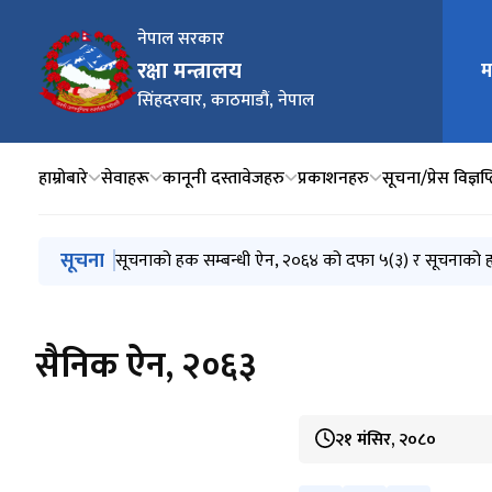
नेपाल सरकार
रक्षा मन्त्रालय
म
मुख्य न
सिंहदरवार, काठमाडौं, नेपाल
हाम्रोबारे
सेवाहरू
कानूनी दस्तावेजहरु
प्रकाशनहरु
सूचना/प्रेस विज्ञप्
मुख्य नेभिगेसनमा जानुहोस्
सूचना
Invitation for Electronic Bids (MoD/2083-084-Bid-
आ.व. २०८२/०८३ को चौथो त्रैमासिक तथा वार्षिक प्रगति सम
सूचनाको हक सम्बन्धी ऐन, २०६४ को दफा ५(३) र सूचनाको 
मन्त्रालयबाट सम्पादित कार्यहरुको मासिक प्रगति विवरण (२
मन्त्रालयबाट सम्पादित कार्यहरुको मासिक प्रगति विवरण (२०
सैनिक ऐन, २०६३
२१ मंसिर, २०८०