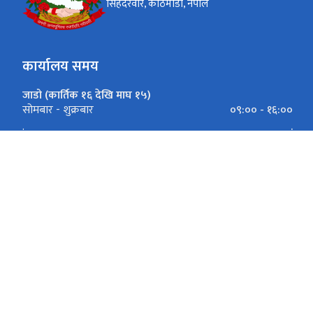
सिंहदरवार, काठमाडौं, नेपाल
कार्यालय समय
जाडो (कार्तिक १६ देखि माघ १५)
०९:०० - १६:००
सोमबार - शुक्रबार
.
.
गर्मी (माघ १६ देखि कार्तिक १५)
०९:०० - १७:००
सोमबार - शुक्रबार
.
.