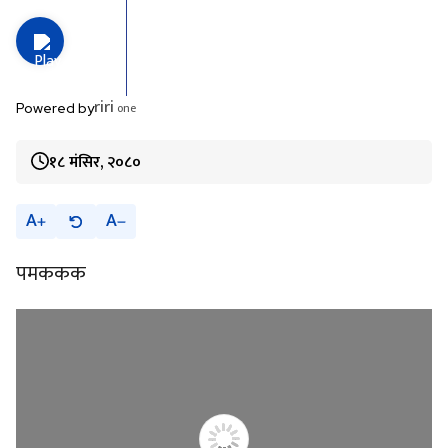
riri
one
Powered by
१८ मंसिर, २०८०
A
A
पमककक