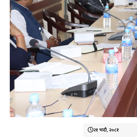
२१ भदौ, २०८१