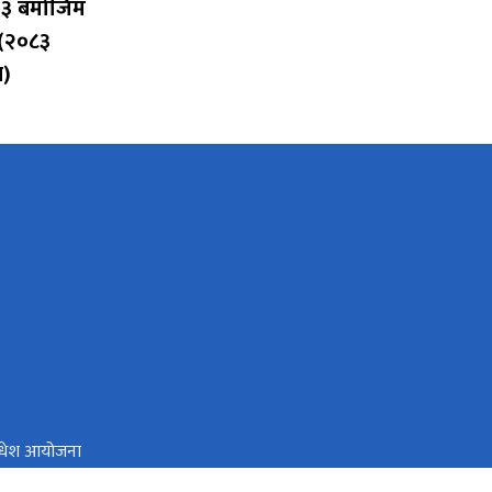
 ३ बमोजिम
 (२०८३
म)
मधेश आयोजना
 स्रोत तथा वित्त आयोग