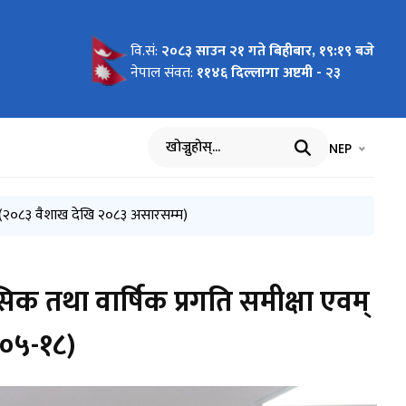
वि.सं:
२०८३ साउन २१ गते बिहीबार, १९:१९ बजे
01)
नेपाल संवत:
११४६ दिल्लागा अष्टमी - २३
भाषा चयन गर्नुह
भाषा प
NEP
खोज्नुहोस्
०८३-०४-१४)
(२०८३ वैशाख देखि २०८३ असारसम्म)
क तथा वार्षिक प्रगति समीक्षा एवम्
-०५-१८)