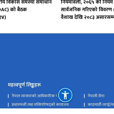
्तरीय विकास समस्या समाधान
नियमावली, २०६५ को नियम
AC) को बैठक
सार्वजनिक गरिएको विवरण
१४)
वैशाख देखि २०८३ असारसम्
महत्त्वपूर्ण लिङ्कहरू
नेपाल सरकारको आधिकारिक पोर्टल
नेपाली सेना
प्रधानमन्त्री तथा मन्त्रिपरिषद्को कार्यालय
काठमाडौँ-तराई/
राष्ट्रिय सुरक्षा परिषद्को सचिवालय
राष्ट्रिय प्राकृतिक