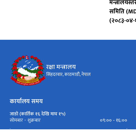
मन्त्रालयस
समिति (MD
(२०८३-०४-
रक्षा मन्त्रालय
सिंहदरवार, काठमाडौं, नेपाल
कार्यालय समय
जाडो (कार्तिक १६ देखि माघ १५)
०९:०० - १६:००
सोमबार - शुक्रबार
.
.