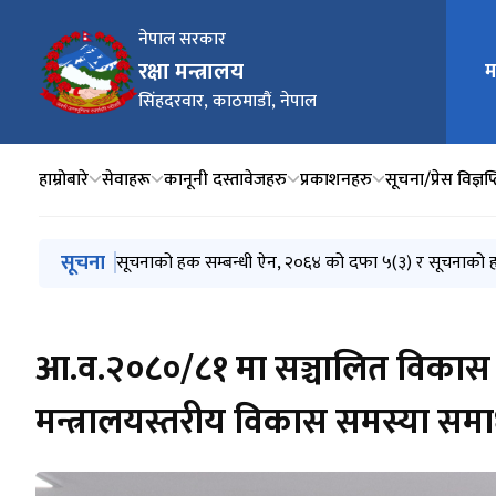
नेपाल सरकार
रक्षा मन्त्रालय
म
मुख्य न
सिंहदरवार, काठमाडौं, नेपाल
हाम्रोबारे
सेवाहरू
कानूनी दस्तावेजहरु
प्रकाशनहरु
सूचना/प्रेस विज्ञप्
मुख्य नेभिगेसनमा जानुहोस्
सूचना
Invitation for Electronic Bids (MoD/2083-084-Bid-
आ.व. २०८२/०८३ को चौथो त्रैमासिक तथा वार्षिक प्रगति सम
सूचनाको हक सम्बन्धी ऐन, २०६४ को दफा ५(३) र सूचनाको 
मन्त्रालयबाट सम्पादित कार्यहरुको मासिक प्रगति विवरण (२
मन्त्रालयबाट सम्पादित कार्यहरुको मासिक प्रगति विवरण (२०
आ.व.२०८०/८१ मा सञ्चालित विकास आय
मन्त्रालयस्तरीय विकास समस्या स