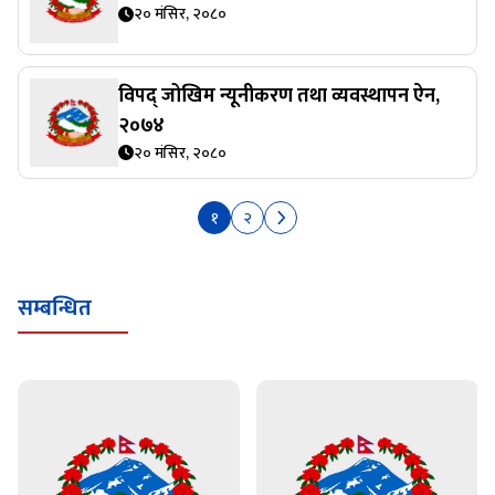
२० मंसिर, २०८०
विपद् जोखिम न्यूनीकरण तथा व्यवस्थापन ऐन,
२०७४
२० मंसिर, २०८०
१
२
सम्बन्धित