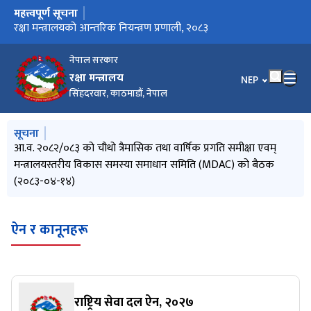
महत्त्वपूर्ण सूचना
मुख्य नेभिगेसनमा जानुहोस्
Invitation for Electronic Bids (MoD/2083-084-Bid-01)
रक्षा मन्त्रालयको आन्तरिक नियन्त्रण प्रणाली, २०८३
रक्षा मन्त्रालयको कार्यसम्पादन कार्यविधि, २०८२
नेपाल सरकार
रक्षा मन्त्रालय
भाषा चयन गर्नुहोस
NEP
सिंहदरवार, काठमाडौं, नेपाल
मुख्य नेभिगेसनमा जानुहोस्
सूचना
Invitation for Electronic Bids (MoD/2083-084-Bid-01)
आ.व. २०८२/०८३ को चौथो त्रैमासिक तथा वार्षिक प्रगति समीक्षा एवम्
सूचनाको हक सम्बन्धी ऐन, २०६४ को दफा ५(३) र सूचनाको हक सम्बन्धी
मन्त्रालयबाट सम्पादित कार्यहरुको मासिक प्रगति विवरण (२०८३ असार)
मन्त्रालयबाट सम्पादित कार्यहरुको मासिक प्रगति विवरण (२०८३ जेठ)
मन्त्रालयस्तरीय विकास समस्या समाधान समिति (MDAC) को बैठक
नियमावली, २०६५ को नियम ३ बमोजिम सार्वजनिक गरिएको विवरण
(२०८३-०४-१४)
(२०८३ वैशाख देखि २०८३ असारसम्म)
ऐन र कानूनहरू
राष्ट्रिय सेवा दल ऐन, २०२७