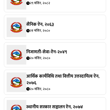
२९ मंसिर, २०८२
सैनिक ऐन, २०६३
२१ मंसिर, २०८०
निजामती-सेवा-ऐन-२०४९
२० मंसिर, २०८०
आर्थिक कार्यविधि तथा वित्तीय उत्तरदायित्व ऐन,
२०७६
२० मंसिर, २०८०
स्थानीय सरकार सञ्चालन ऐन, २०७४