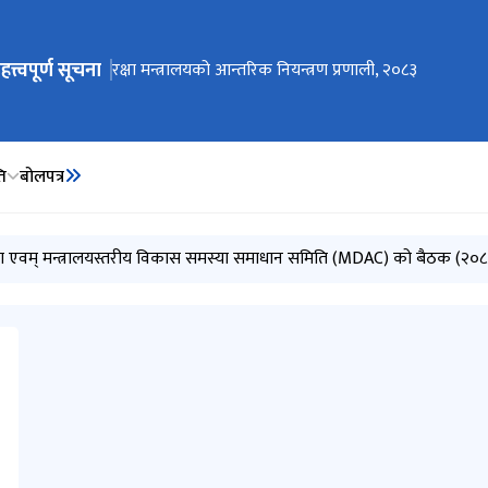
हत्त्वपूर्ण सूचना
ेभिगेसनमा जानुहोस्
Invitation for Electronic Bids (MoD/2083-084-Bid-
रक्षा मन्त्रालयको आन्तरिक नियन्त्रण प्रणाली, २०८३
रक्षा मन्त्रालयको कार्यसम्पादन कार्यविधि, २०८२
ति
बोलपत्र
01)
ीक्षा एवम् मन्त्रालयस्तरीय विकास समस्या समाधान समिति (MDAC) को बैठक (२
हक सम्बन्धी नियमावली, २०६५ को नियम ३ बमोजिम सार्वजनिक गरिएको विवरण 
०८३ असार)
८३ जेठ)