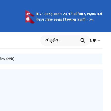
वि.सं:
२०८३ साउन २३ गते शनिबार, १६:०६ बजे
01)
नेपाल संवत:
११४६ दिल्लागा दशमी - २५
भाषा चयन गर्नुह
भाषा प
NEP
खोज्नुहोस्
०८३-०४-१४)
(२०८३ वैशाख देखि २०८३ असारसम्म)