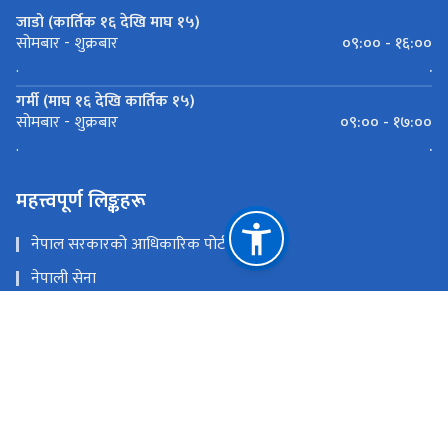
जाडो (कार्तिक १६ देखि माघ १५)
०९:०० - १६:००
सोमबार - शुक्रबार
.
.
गर्मी (माघ १६ देखि कार्तिक १५)
०९:०० - १७:००
सोमबार - शुक्रबार
.
.
महत्त्वपूर्ण लिङ्कहरू
नेपाल सरकारको आधिकारिक पोर्टल
नेपाली सेना
प्रधानमन्त्री तथा मन्त्रिपरिषद्को कार्यालय
काठमाडौँ-तराई/मधेश आयोजना
राष्ट्रिय सुरक्षा परिषद्को सचिवालय
राष्ट्रिय प्राकृतिक स्रोत तथा वित्त आयोग