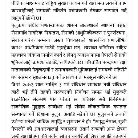
नीतिका माध्यमबाट राष्ट्रिय सुरक्षा कायम गर्न रक्षा मन्त्रालयको काम
कारवाहीलाई समयको गतिसँगै प्रभावकारी ढंगबाट सम्पादन गर्दै
जानुपर्ने खाँचो छ।
मुलुकमा संघीय गणतन्त्रात्मक शासन व्यवस्थाको स्थापना पश्चात्
सेनामाथि नागरिक नियन्त्रण, सेनाको आधुनिकीकरण र पुनर्संरचना,
सेना-नागरिक सम्बन्ध जस्ता विषयहरूले शासकीय प्रणालीभित्र
क्रमश: प्राथमिकता पाउँदै गइरहेका छन्। त्यसका अतिरिक्त राष्ट्रिय
महत्त्वका विकास निर्माण कार्य र विपद् व्यवस्थापनमा नेपाली सेनाको
भूमिकालाई क्रमश: बढाउँदै लगिएको छ। परिवर्तित सन्दर्भमा रक्षा
मन्त्रालयको नेतृत्वदायी र समन्वयकारी भूमिकालाई समयको गतिसँगै
थप सक्षम र सृदृढ बनाउनु पर्ने आवश्यकता महसूस गरिएको छ।
वि.सं. २०७२ साल आश्विन ३ गते संविधान सभाबाट नयाँ संविधान
जारी भई तीनै तहको सरकारको निर्वाचन सम्पन्न भई मुलुकले
राजनैतिक संक्रमण पार गरेको छ। यतिखेर सबै किसिमका
राजनैतिक मुद्दाहरू सम्बोधन भई संघीय लोकतान्त्रिक गणतन्त्र
संस्थागत गर्ने दिशामा मुलुक अगाडि बढेको छ। मुलुकको अबको
एजेण्डा भनेको आर्थिक समृद्धि र सुशासन नै हो। “समृद्ध नेपाल, सुखी
नेपाली” को अवधारणालाई व्यवहारमा उतार्न राज्यको अन्य क्षेत्रमा
जस्तै रक्षा क्षेत्रमा पनि नवीन सोच र कार्यशैली लिएर अगाडि बढ्नुपर्ने