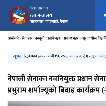
नेपाल सरकार
रक्षा मन्त्रालय
म
मुख्य न
सिंहदरवार, काठमाडौं, नेपाल
हाम्रोबारे
सेवाहरू
कानूनी दस्तावेजहरु
प्रकाशनहरु
सूचना/प्रेस विज्ञप्
मुख्य नेभिगेसनमा जानुहोस्
सूचना
Invitation for Electronic Bids (MoD/2083-084-Bid-
आ.व. २०८२/०८३ को चौथो त्रैमासिक तथा वार्षिक प्रगति सम
सूचनाको हक सम्बन्धी ऐन, २०६४ को दफा ५(३) र सूचनाको 
मन्त्रालयबाट सम्पादित कार्यहरुको मासिक प्रगति विवरण (२
मन्त्रालयबाट सम्पादित कार्यहरुको मासिक प्रगति विवरण (२०
नेपाली सेनाका नवनियुक्त प्रधान सेना
प्रभुराम शर्माज्यूको बिदाइ कार्यक्र