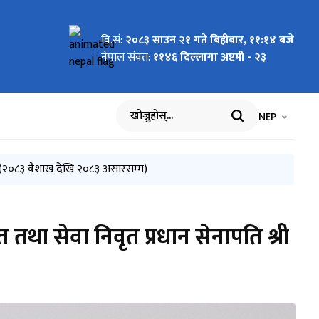
वि.सं:
२०८३ साउन २१ गते बिहीबार, ११:१४ बजे
01)
नेपाल संवत:
११४६ दिल्लागा अष्टमी - २३
भाषा चयन गर्नुह
भाषा प
NEP
खोज्नुहोस्
०८३-०४-१४)
(२०८३ वैशाख देखि २०८३ असारसम्म)
 तथा सेवा निवृत प्रधान सेनापति श्री