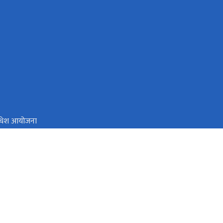
मधेश आयोजना
 स्रोत तथा वित्त आयोग
सिंहदरवार, काठमाडौं, नेपाल
info@mod.gov.np
०१-४२११२८९