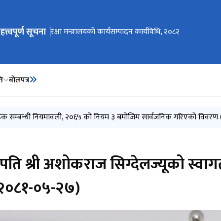
हत्त्वपूर्ण सूचना
ेभिगेसनमा जानुहोस्
Invitation for Electronic Bids (MoD/2083-084-Bid-
रक्षा मन्त्रालयको आन्तरिक नियन्त्रण प्रणाली, २०८३
रक्षा मन्त्रालयको कार्यसम्पादन कार्यविधि, २०८२
ति
बोलपत्र
01)
ीक्षा एवम् मन्त्रालयस्तरीय विकास समस्या समाधान समिति (MDAC) को बैठक (२
हक सम्बन्धी नियमावली, २०६५ को नियम ३ बमोजिम सार्वजनिक गरिएको विवरण 
०८३ असार)
८३ जेठ)
पति श्री अशोकराज सिग्देलज्यूको स्वागत
म (२०८१-०५-२७)