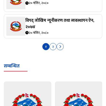
२० मंसिर, २०८०
विपद् जोखिम न्यूनीकरण तथा व्यवस्थापन ऐन,
२०७४
२० मंसिर, २०८०
१
२
सम्बन्धित