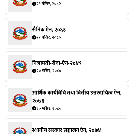
२९ मंसिर, २०८२
सैनिक ऐन, २०६३
२१ मंसिर, २०८०
निजामती-सेवा-ऐन-२०४९
२० मंसिर, २०८०
आर्थिक कार्यविधि तथा वित्तीय उत्तरदायित्व ऐन,
२०७६
२० मंसिर, २०८०
स्थानीय सरकार सञ्चालन ऐन, २०७४