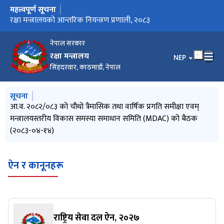
महत्त्वपूर्ण सूचना
मुख्य नेभिगेसनमा जानुहोस्
Invitation for Electronic Bids (MoD/2083-084-Bid-01)
रक्षा मन्त्रालयको आन्तरिक नियन्त्रण प्रणाली, २०८३
रक्षा मन्त्रालयको कार्यसम्पादन कार्यविधि, २०८२
नेपाल सरकार
रक्षा मन्त्रालय
भाषा चयन गर्नुहोस
NEP
सिंहदरवार, काठमाडौं, नेपाल
मुख्य नेभिगेसनमा जानुहोस्
सूचना
Invitation for Electronic Bids (MoD/2083-084-Bid-01)
आ.व. २०८२/०८३ को चौथो त्रैमासिक तथा वार्षिक प्रगति समीक्षा एवम्
सूचनाको हक सम्बन्धी ऐन, २०६४ को दफा ५(३) र सूचनाको हक सम्बन्धी
मन्त्रालयबाट सम्पादित कार्यहरुको मासिक प्रगति विवरण (२०८३ असार)
मन्त्रालयबाट सम्पादित कार्यहरुको मासिक प्रगति विवरण (२०८३ जेठ)
मन्त्रालयस्तरीय विकास समस्या समाधान समिति (MDAC) को बैठक
नियमावली, २०६५ को नियम ३ बमोजिम सार्वजनिक गरिएको विवरण
(२०८३-०४-१४)
(२०८३ वैशाख देखि २०८३ असारसम्म)
ऐन र कानूनहरू
राष्ट्रिय सेवा दल ऐन, २०२७